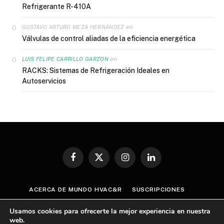
Refrigerante R-410A
en
GUSTAVO ARTURO MEZA HERNÁNDEZ
Válvulas de control aliadas de la eficiencia energética
en
LUIS FELIPE CARRILLO GARZON
RACKS: Sistemas de Refrigeración Ideales en
Autoservicios
Facebook
X
Instagram
LinkedIn
(Twitter)
ACERCA DE MUNDO HVAC&R
SUSCRIPCIONES
CONTÁCTANOS
AVISO DE PRIVACIDAD
Usamos cookies para ofrecerte la mejor experiencia en nuestra
TÉRMINOS Y CONDICIONES
web.