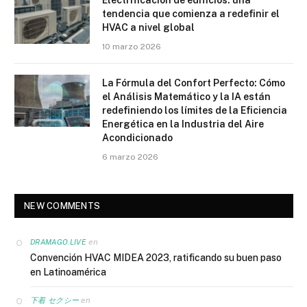
Electrificación de edificios: una
tendencia que comienza a redefinir el
HVAC a nivel global
10 marzo 2026
La Fórmula del Confort Perfecto: Cómo
el Análisis Matemático y la IA están
redefiniendo los límites de la Eficiencia
Energética en la Industria del Aire
Acondicionado
6 marzo 2026
NEW COMMENTS
en
DRAMAGO.LIVE
Convención HVAC MIDEA 2023, ratificando su buen paso
en Latinoamérica
en
下着 セクシー