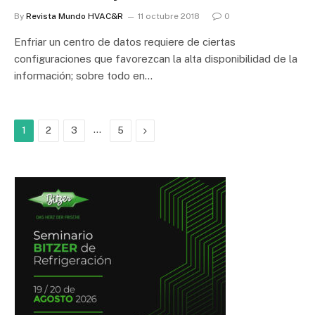
By
Revista Mundo HVAC&R
11 octubre 2018
0
Enfriar un centro de datos requiere de ciertas
configuraciones que favorezcan la alta disponibilidad de la
información; sobre todo en…
…
Next
1
2
3
5