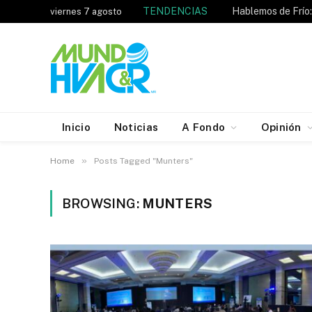
TENDENCIAS
viernes 7 agosto
Inicio
Noticias
A Fondo
Opinión
»
Home
Posts Tagged "Munters"
BROWSING:
MUNTERS