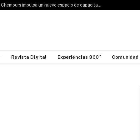
Hablemos de Frío: Chemours impulsa un nuevo espacio de capacitación para la industria HVAC&R
Revista Digital
Experiencias 360°
Comunidad