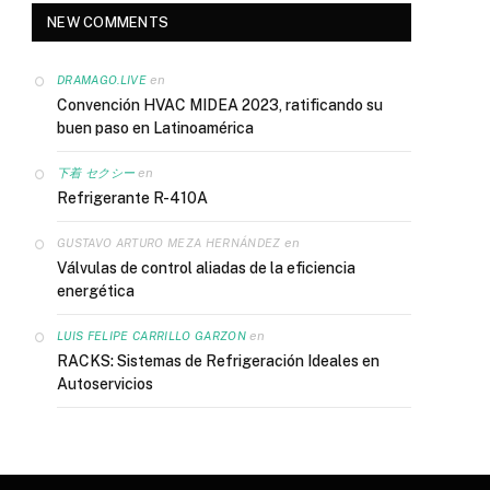
NEW COMMENTS
en
DRAMAGO.LIVE
Convención HVAC MIDEA 2023, ratificando su
buen paso en Latinoamérica
en
下着 セクシー
Refrigerante R-410A
en
GUSTAVO ARTURO MEZA HERNÁNDEZ
Válvulas de control aliadas de la eficiencia
energética
en
LUIS FELIPE CARRILLO GARZON
RACKS: Sistemas de Refrigeración Ideales en
Autoservicios