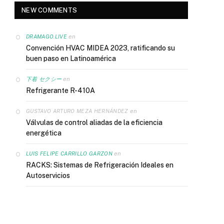
NEW COMMENTS
en
DRAMAGO.LIVE
Convención HVAC MIDEA 2023, ratificando su
buen paso en Latinoamérica
en
下着 セクシー
Refrigerante R-410A
en
GUSTAVO ARTURO MEZA HERNÁNDEZ
Válvulas de control aliadas de la eficiencia
energética
en
LUIS FELIPE CARRILLO GARZON
RACKS: Sistemas de Refrigeración Ideales en
Autoservicios