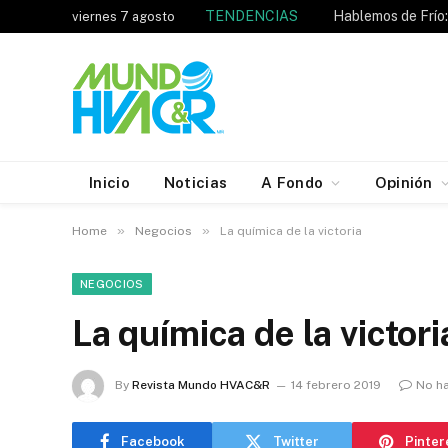
TENDENCIAS
viernes 7 agosto
Inicio
Noticias
A Fondo
Opinión
»
»
Home
Negocios
La química de la victoria
NEGOCIOS
La química de la victori
By
Revista Mundo HVAC&R
14 febrero 2019
No h
Facebook
Twitter
Pinter