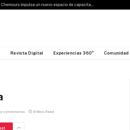
Hablemos de Frío: Chemours impulsa un nuevo espacio de capacitación para la industria HVAC&R
Revista Digital
Experiencias 360°
Comunidad
a
ay comentarios
8 Mins Read
est