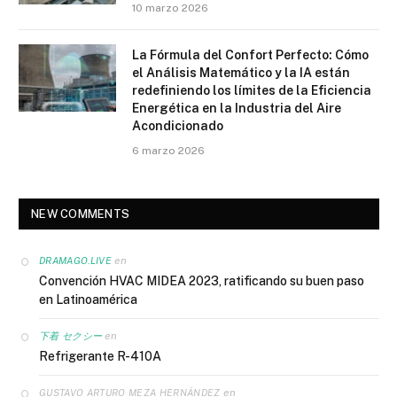
10 marzo 2026
La Fórmula del Confort Perfecto: Cómo
el Análisis Matemático y la IA están
redefiniendo los límites de la Eficiencia
Energética en la Industria del Aire
Acondicionado
6 marzo 2026
NEW COMMENTS
en
DRAMAGO.LIVE
Convención HVAC MIDEA 2023, ratificando su buen paso
en Latinoamérica
en
下着 セクシー
Refrigerante R-410A
en
GUSTAVO ARTURO MEZA HERNÁNDEZ