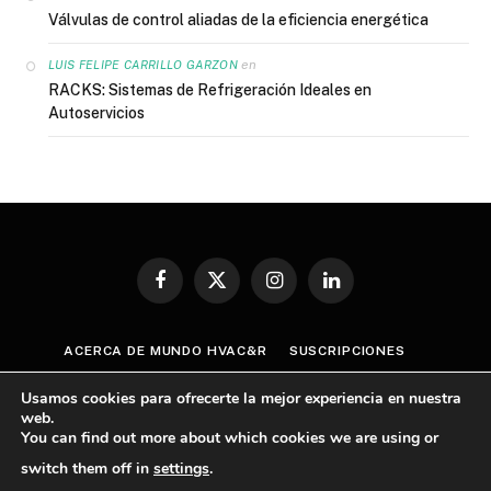
Válvulas de control aliadas de la eficiencia energética
en
LUIS FELIPE CARRILLO GARZON
RACKS: Sistemas de Refrigeración Ideales en
Autoservicios
Facebook
X
Instagram
LinkedIn
(Twitter)
ACERCA DE MUNDO HVAC&R
SUSCRIPCIONES
CONTÁCTANOS
AVISO DE PRIVACIDAD
Usamos cookies para ofrecerte la mejor experiencia en nuestra
TÉRMINOS Y CONDICIONES
web.
You can find out more about which cookies we are using or
POLÍTICA GENERAL SOBRE CUMPLIMIENTO ANTICORRUPCIÓN
switch them off in
settings
.