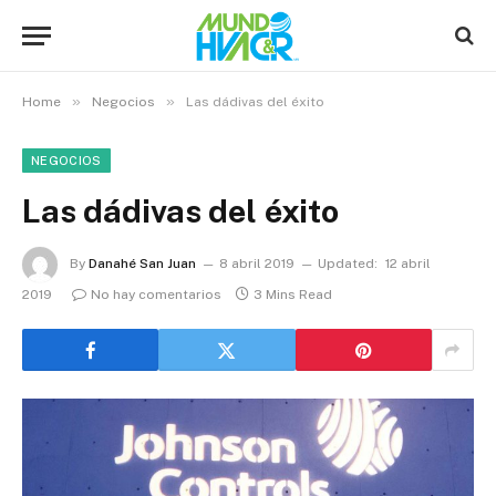
»
»
Home
Negocios
Las dádivas del éxito
NEGOCIOS
Las dádivas del éxito
By
Danahé San Juan
8 abril 2019
Updated:
12 abril
2019
No hay comentarios
3 Mins Read