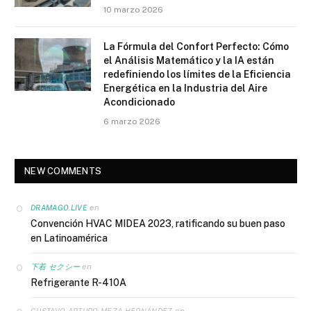
10 marzo 2026
La Fórmula del Confort Perfecto: Cómo
el Análisis Matemático y la IA están
redefiniendo los límites de la Eficiencia
Energética en la Industria del Aire
Acondicionado
6 marzo 2026
NEW COMMENTS
en
DRAMAGO.LIVE
Convención HVAC MIDEA 2023, ratificando su buen paso
en Latinoamérica
en
下着 セクシー
Refrigerante R-410A
en
GUSTAVO ARTURO MEZA HERNÁNDEZ