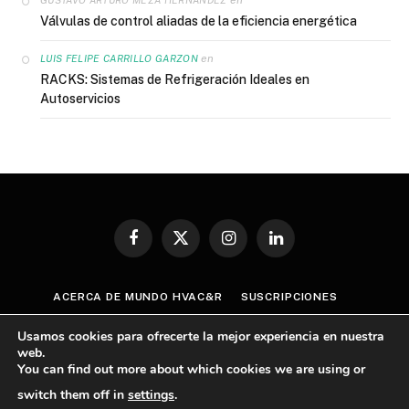
Válvulas de control aliadas de la eficiencia energética
en
LUIS FELIPE CARRILLO GARZON
RACKS: Sistemas de Refrigeración Ideales en
Autoservicios
Facebook
X
Instagram
LinkedIn
(Twitter)
ACERCA DE MUNDO HVAC&R
SUSCRIPCIONES
CONTÁCTANOS
AVISO DE PRIVACIDAD
Usamos cookies para ofrecerte la mejor experiencia en nuestra
TÉRMINOS Y CONDICIONES
web.
You can find out more about which cookies we are using or
POLÍTICA GENERAL SOBRE CUMPLIMIENTO ANTICORRUPCIÓN
switch them off in
settings
.