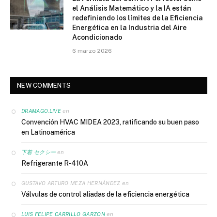
el Análisis Matemático y la IA están
redefiniendo los límites de la Eficiencia
Energética en la Industria del Aire
Acondicionado
6 marzo 2026
NEW COMMENTS
en
DRAMAGO.LIVE
Convención HVAC MIDEA 2023, ratificando su buen paso
en Latinoamérica
en
下着 セクシー
Refrigerante R-410A
en
GUSTAVO ARTURO MEZA HERNÁNDEZ
Válvulas de control aliadas de la eficiencia energética
en
LUIS FELIPE CARRILLO GARZON