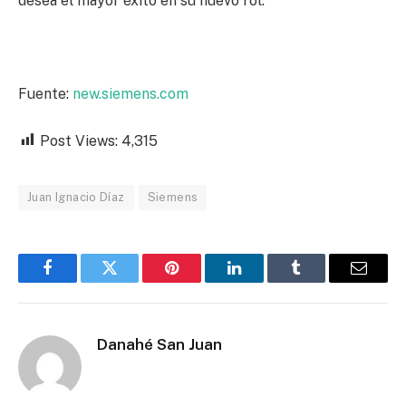
desea el mayor éxito en su nuevo rol.
Fuente:
new.siemens.com
Post Views:
4,315
Juan Ignacio Díaz
Siemens
Facebook
Twitter
Pinterest
LinkedIn
Tumblr
Email
Danahé San Juan