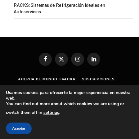
RACKS: Sistemas de Refrigeración Ideales en
Autoservicios
Facebook
X
Instagram
LinkedIn
(Twitter)
ACERCA DE MUNDO HVAC&R
SUSCRIPCIONES
CONTÁCTANOS
AVISO DE PRIVACIDAD
Usamos cookies para ofrecerte la mejor experiencia en nuestra
TÉRMINOS Y CONDICIONES
web.
You can find out more about which cookies we are using or
POLÍTICA GENERAL SOBRE CUMPLIMIENTO ANTICORRUPCIÓN
switch them off in
settings
.
© 2026 Mundo HVAC&R
Aceptar