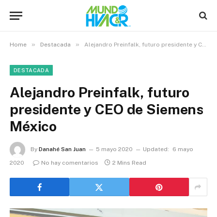
»
»
Home
Destacada
Alejandro Preinfalk, futuro presidente y CEO de Siemens México
DESTACADA
Alejandro Preinfalk, futuro
presidente y CEO de Siemens
México
By
Danahé San Juan
5 mayo 2020
Updated:
6 mayo
2020
No hay comentarios
2 Mins Read