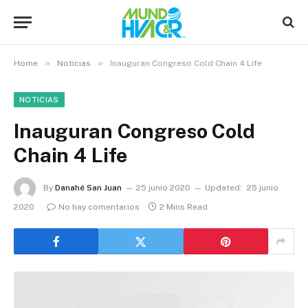
»
»
Home
Noticias
Inauguran Congreso Cold Chain 4 Life
NOTICIAS
Inauguran Congreso Cold
Chain 4 Life
By
Danahé San Juan
25 junio 2020
Updated:
25 junio
2020
No hay comentarios
2 Mins Read