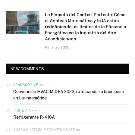
La Fórmula del Confort Perfecto: Cómo
el Análisis Matemático y la IA están
redefiniendo los límites de la Eficiencia
Energética en la Industria del Aire
Acondicionado
6 marzo 2026
NEW COMMENTS
en
DRAMAGO.LIVE
Convención HVAC MIDEA 2023, ratificando su buen paso
en Latinoamérica
en
下着 セクシー
Refrigerante R-410A
en
GUSTAVO ARTURO MEZA HERNÁNDEZ