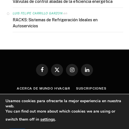
Válvulas de control aliadas de la eficiencia energética
en
LUIS FELIPE CARRILLO GARZON
RACKS: Sistemas de Refrigeración Ideales en
Autoservicios
Facebook
X
Instagram
LinkedIn
(Twitter)
ACERCA DE MUNDO HVAC&R
SUSCRIPCIONES
CONTÁCTANOS
AVISO DE PRIVACIDAD
Usamos cookies para ofrecerte la mejor experiencia en nuestra
TÉRMINOS Y CONDICIONES
web.
You can find out more about which cookies we are using or
POLÍTICA GENERAL SOBRE CUMPLIMIENTO ANTICORRUPCIÓN
switch them off in
settings
.
© 2026 Mundo HVAC&R