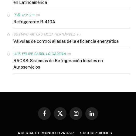
en Latinoamérica
en
下着 セクシー
Refrigerante R-410A
en
GUSTAVO ARTURO MEZA HERNÁNDEZ
Válvulas de control aliadas de la eficiencia energética
en
LUIS FELIPE CARRILLO GARZON
RACKS: Sistemas de Refrigeración Ideales en
Autoservicios
Facebook
X
Instagram
LinkedIn
(Twitter)
ACERCA DE MUNDO HVAC&R
SUSCRIPCIONES