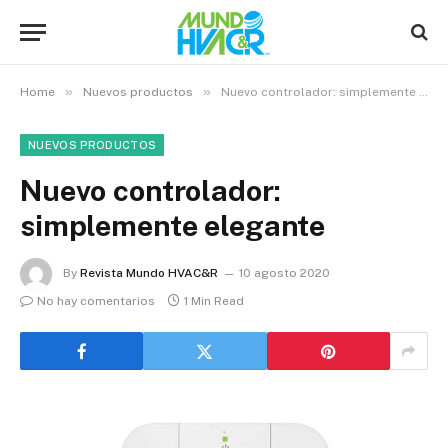
»
»
Home
Nuevos productos
Nuevo controlador: simplemente elegante
NUEVOS PRODUCTOS
Nuevo controlador:
simplemente elegante
By
Revista Mundo HVAC&R
10 agosto 2020
No hay comentarios
1 Min Read