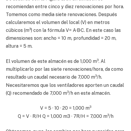
recomiendan entre cinco y diez renovaciones por hora.
Tomemos como media siete renovaciones. Después
calcularemos el volumen del local (V) en metros
3
cúbicos (m
) con la fórmula V= A·B·C. En este caso las
dimensiones son: ancho = 10 m, profundidad = 20 m,
altura = 5 m.
3
El volumen de este almacén es de 1,000 m
. Al
multiplicarlo por las siete renovaciones/hora, da como
3
resultado un caudal necesario de 7,000 m
/h.
Necesitaremos que los ventiladores aporten un caudal
3
(Q) recomendado de 7,000 m
/h en este almacén.
3
V = 5 · 10 · 20 = 1,000 m
3
Q = V · R/H Q = 1,000 m3 · 7R/H = 7,000 m
/h