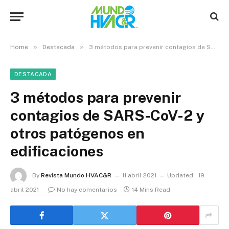
»
»
Home
Destacada
3 métodos para prevenir contagios de SARS-CoV-2 y otros patógenos en edificaciones
DESTACADA
3 métodos para prevenir
contagios de SARS-CoV-2 y
otros patógenos en
edificaciones
By
Revista Mundo HVAC&R
11 abril 2021
Updated:
19
abril 2021
No hay comentarios
14 Mins Read