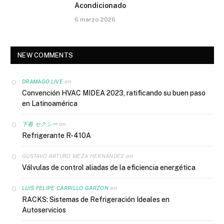
Acondicionado
6 marzo 2026
NEW COMMENTS
en
DRAMAGO.LIVE
Convención HVAC MIDEA 2023, ratificando su buen paso
en Latinoamérica
en
下着 セクシー
Refrigerante R-410A
en
GUSTAVO ARTURO MEZA HERNÁNDEZ
Válvulas de control aliadas de la eficiencia energética
en
LUIS FELIPE CARRILLO GARZON
RACKS: Sistemas de Refrigeración Ideales en
Autoservicios