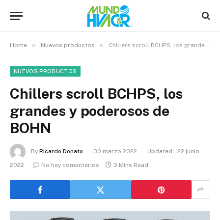
»
»
Home
Nuevos productos
Chillers scroll BCHPS, los grandes y poderosos de BOHN
NUEVOS PRODUCTOS
Chillers scroll BCHPS, los
grandes y poderosos de
BOHN
By
Ricardo Donato
30 marzo 2022
Updated:
22 junio
2022
No hay comentarios
3 Mins Read