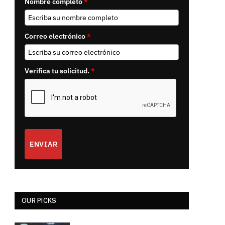
Nombre completo
*
Correo electrónico
*
Verifica tu solicitud.
*
ENVIAR
OUR PICKS
e