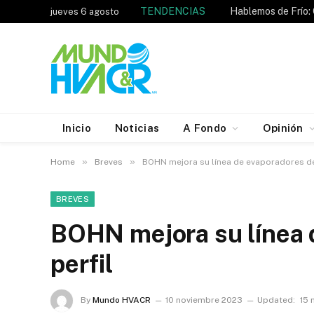
TENDENCIAS
jueves 6 agosto
Inicio
Noticias
A Fondo
Opinión
»
»
Home
Breves
BOHN mejora su línea de evaporadores de
BREVES
BOHN mejora su línea 
perfil
By
Mundo HVACR
10 noviembre 2023
Updated:
15 