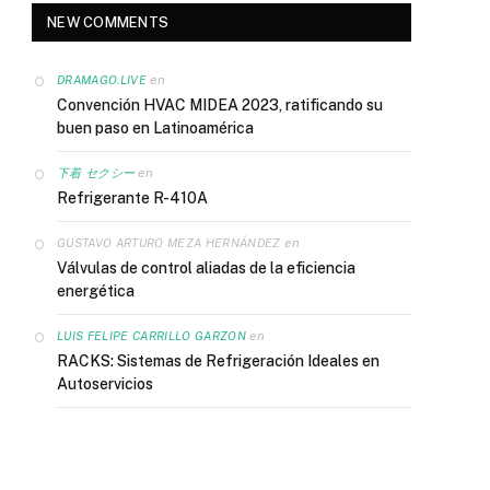
NEW COMMENTS
en
DRAMAGO.LIVE
Convención HVAC MIDEA 2023, ratificando su
buen paso en Latinoamérica
en
下着 セクシー
Refrigerante R-410A
en
GUSTAVO ARTURO MEZA HERNÁNDEZ
Válvulas de control aliadas de la eficiencia
energética
en
LUIS FELIPE CARRILLO GARZON
RACKS: Sistemas de Refrigeración Ideales en
Autoservicios