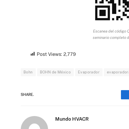
Escanea del código Q
seminario completo d
Post Views:
2,779
Bohn
BOHN de México
Evaporador
evaporador
SHARE.
Mundo HVACR