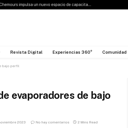
Hablemos de Frío: Chemours impulsa un nuevo espacio de capacitación para la industria HVAC&R
Revista Digital
Experiencias 360°
Comunidad
 bajo perfil
de evaporadores de bajo
noviembre 2023
No hay comentarios
2 Mins Read