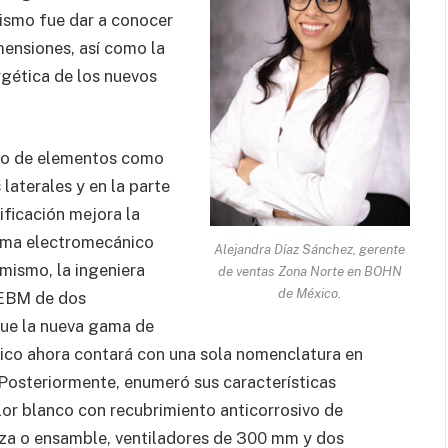
mismo fue dar a conocer
mensiones, así como la
rgética de los nuevos
iro de elementos como
 laterales y en la parte
ficación mejora la
tema electromecánico
Alejandra Díaz Sánchez, gerente
mismo, la ingeniera
de ventas Zona Norte en BOHN
de México.
 EBM de dos
que la nueva gama de
ico ahora contará con una sola nomenclatura en
osteriormente, enumeró sus características
lor blanco con recubrimiento anticorrosivo de
eza o ensamble, ventiladores de 300 mm y dos