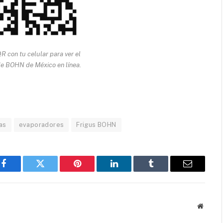
R con tu celular para ver el
e BOHN de México en línea.
as
evaporadores
Frigus BOHN
Facebook
Twitter
Pinterest
LinkedIn
Tumblr
Email
Websit