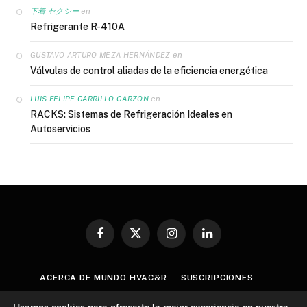
en
下着 セクシー
Refrigerante R-410A
en
GUSTAVO ARTURO MEZA HERNÁNDEZ
Válvulas de control aliadas de la eficiencia energética
en
LUIS FELIPE CARRILLO GARZON
RACKS: Sistemas de Refrigeración Ideales en
Autoservicios
Facebook
X
Instagram
LinkedIn
(Twitter)
ACERCA DE MUNDO HVAC&R
SUSCRIPCIONES
CONTÁCTANOS
AVISO DE PRIVACIDAD