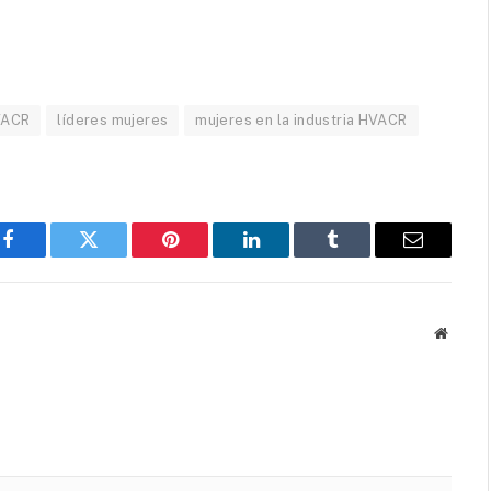
VACR
líderes mujeres
mujeres en la industria HVACR
Facebook
Twitter
Pinterest
LinkedIn
Tumblr
Email
Websit