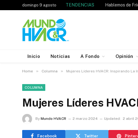
TENDENCIAS
domingo 9 agosto
Inicio
Noticias
A Fondo
Opinión
»
»
Home
Columna
Mujeres Líderes HVACR: Inspirando La I
COLUMNA
Mujeres Líderes HVACR:
By
Mundo HVACR
2 marzo 2024
Updated:
2 abril 
Facebook
Twitter
Pinter