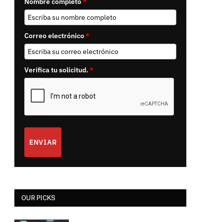
Nombre completo
*
Correo electrónico
*
Verifica tu solicitud.
*
ENVIAR
e
OUR PICKS