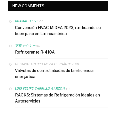
NEW COMMENTS
en
DRAMAGO.LIVE
Convención HVAC MIDEA 2023, ratificando su
buen paso en Latinoamérica
en
下着 セクシー
Refrigerante R-410A
en
GUSTAVO ARTURO MEZA HERNÁNDEZ
Válvulas de control aliadas de la eficiencia
energética
en
LUIS FELIPE CARRILLO GARZON
RACKS: Sistemas de Refrigeración Ideales en
Autoservicios