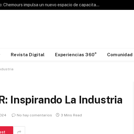
Hablemos de Frío: Chemours impulsa un nuevo espacio de capacitación para la industria HVAC&R
Revista Digital
Experiencias 360°
Comunidad
ndustria
 Inspirando La Industria
2024
No hay comentarios
3 Mins Read
est