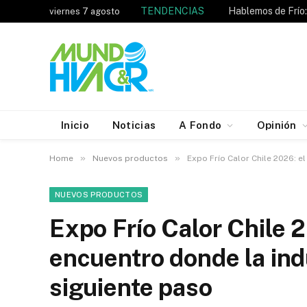
TENDENCIAS
viernes 7 agosto
Inicio
Noticias
A Fondo
Opinión
»
»
Home
Nuevos productos
Expo Frío Calor Chile 2026: e
NUEVOS PRODUCTOS
Expo Frío Calor Chile 
encuentro donde la in
siguiente paso