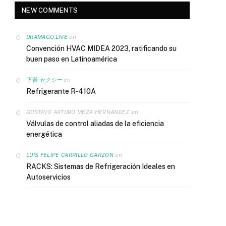
NEW COMMENTS
en
DRAMAGO.LIVE
Convención HVAC MIDEA 2023, ratificando su
buen paso en Latinoamérica
en
下着 セクシー
Refrigerante R-410A
en
GUSTAVO ARTURO MEZA HERNÁNDEZ
Válvulas de control aliadas de la eficiencia
energética
en
LUIS FELIPE CARRILLO GARZON
RACKS: Sistemas de Refrigeración Ideales en
Autoservicios