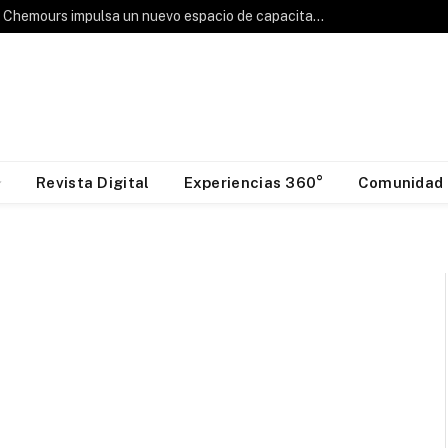
Hablemos de Frío: Chemours impulsa un nuevo espacio de capacitación para la industria HVAC&R
Revista Digital
Experiencias 360°
Comunidad