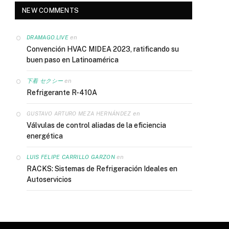
NEW COMMENTS
en
DRAMAGO.LIVE
Convención HVAC MIDEA 2023, ratificando su
buen paso en Latinoamérica
en
下着 セクシー
Refrigerante R-410A
en
GUSTAVO ARTURO MEZA HERNÁNDEZ
Válvulas de control aliadas de la eficiencia
energética
en
LUIS FELIPE CARRILLO GARZON
RACKS: Sistemas de Refrigeración Ideales en
Autoservicios