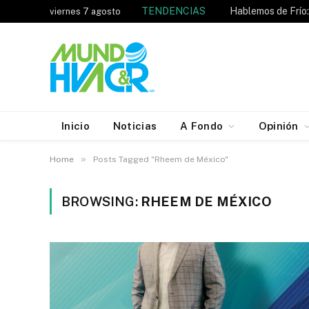
TENDENCIAS
viernes 7 agosto
Inicio
Noticias
A Fondo
Opinión
»
Home
Posts Tagged "Rheem de México"
BROWSING:
RHEEM DE MÉXICO