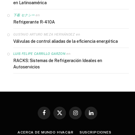
en Latinoamérica
en
下着 セクシー
Refrigerante R-410A
en
GUSTAVO ARTURO MEZA HERNÁNDEZ
Válvulas de control aliadas de la eficiencia energética
en
LUIS FELIPE CARRILLO GARZON
RACKS: Sistemas de Refrigeración Ideales en
Autoservicios
Facebook
X
Instagram
LinkedIn
(Twitter)
ACERCA DE MUNDO HVAC&R
SUSCRIPCIONES