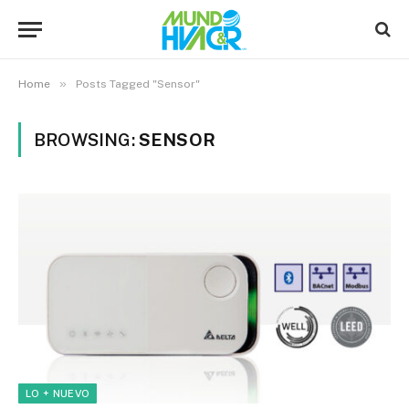
»
Home
Posts Tagged "Sensor"
BROWSING:
SENSOR
LO + NUEVO