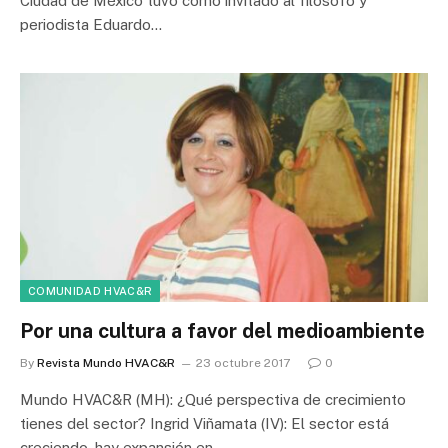
Ciudad de México tuvo como invitado al filósofo y
periodista Eduardo…
COMUNIDAD HVAC&R
Por una cultura a favor del medioambiente
By
Revista Mundo HVAC&R
23 octubre 2017
0
Mundo HVAC&R (MH): ¿Qué perspectiva de crecimiento
tienes del sector? Ingrid Viñamata (IV): El sector está
creciendo, hay expansión en…