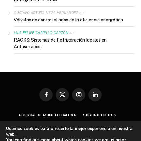
en
GUSTAVO ARTURO MEZA HERNÁNDEZ
Válvulas de control aliadas de la eficiencia energética
en
LUIS FELIPE CARRILLO GARZON
RACKS: Sistemas de Refrigeración Ideales en
Autoservicios
Facebook
X
Instagram
LinkedIn
(Twitter)
ACERCA DE MUNDO HVAC&R
SUSCRIPCIONES
CONTÁCTANOS
AVISO DE PRIVACIDAD
Usamos cookies para ofrecerte la mejor experiencia en nuestra
TÉRMINOS Y CONDICIONES
web.
You can find out more about which cookies we are using or