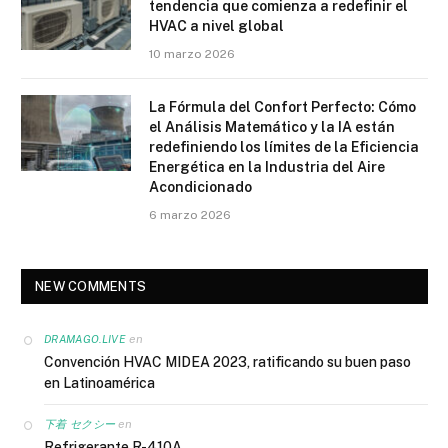
tendencia que comienza a redefinir el
HVAC a nivel global
10 marzo 2026
La Fórmula del Confort Perfecto: Cómo
el Análisis Matemático y la IA están
redefiniendo los límites de la Eficiencia
Energética en la Industria del Aire
Acondicionado
6 marzo 2026
NEW COMMENTS
en
DRAMAGO.LIVE
Convención HVAC MIDEA 2023, ratificando su buen paso
en Latinoamérica
en
下着 セクシー
Refrigerante R-410A