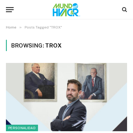
»
Home
Posts Tagged "TROX"
BROWSING:
TROX
PERSONALIDAD