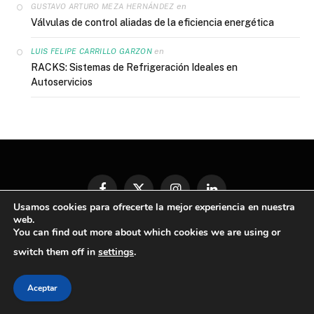
en
GUSTAVO ARTURO MEZA HERNÁNDEZ
Válvulas de control aliadas de la eficiencia energética
en
LUIS FELIPE CARRILLO GARZON
RACKS: Sistemas de Refrigeración Ideales en
Autoservicios
Facebook
X
Instagram
LinkedIn
Usamos cookies para ofrecerte la mejor experiencia en nuestra
(Twitter)
web.
You can find out more about which cookies we are using or
ACERCA DE MUNDO HVAC&R
SUSCRIPCIONES
switch them off in
settings
.
CONTÁCTANOS
AVISO DE PRIVACIDAD
TÉRMINOS Y CONDICIONES
Aceptar
POLÍTICA GENERAL SOBRE CUMPLIMIENTO ANTICORRUPCIÓN