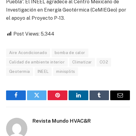
Puebla”. El INEEL agradece al Centro Mexicano de
Investigación en Energía Geotérmica (CeMIEGeo) por
el apoyo al Proyecto P-13.
Post Views:
5,344
Aire Acondicionado
bomba de calor
Calidad de ambiente interior
Climatizar
CO2
Geotermia
INEEL
minisplits
Facebook
Twitter
Pinterest
LinkedIn
Tumblr
Email
Revista Mundo HVAC&R