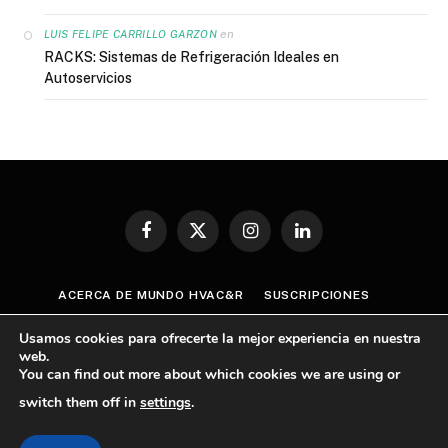
en
LUIS FELIPE CARRILLO GARZON
RACKS: Sistemas de Refrigeración Ideales en
Autoservicios
Facebook
X
Instagram
LinkedIn
(Twitter)
ACERCA DE MUNDO HVAC&R
SUSCRIPCIONES
CONTÁCTANOS
AVISO DE PRIVACIDAD
Usamos cookies para ofrecerte la mejor experiencia en nuestra
TÉRMINOS Y CONDICIONES
web.
You can find out more about which cookies we are using or
POLÍTICA GENERAL SOBRE CUMPLIMIENTO ANTICORRUPCIÓN
switch them off in
settings
.
© 2026 Mundo HVAC&R