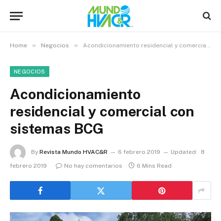
»
»
Home
Negocios
Acondicionamiento residencial y comercial con sistemas BCG
NEGOCIOS
Acondicionamiento
residencial y comercial con
sistemas BCG
By
Revista Mundo HVAC&R
6 febrero 2019
Updated:
8
febrero 2019
No hay comentarios
6 Mins Read