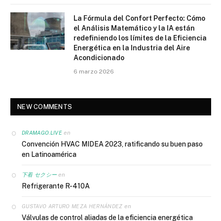
La Fórmula del Confort Perfecto: Cómo
el Análisis Matemático y la IA están
redefiniendo los límites de la Eficiencia
Energética en la Industria del Aire
Acondicionado
6 marzo 2026
NEW COMMENTS
en
DRAMAGO.LIVE
Convención HVAC MIDEA 2023, ratificando su buen paso
en Latinoamérica
en
下着 セクシー
Refrigerante R-410A
en
GUSTAVO ARTURO MEZA HERNÁNDEZ
Válvulas de control aliadas de la eficiencia energética