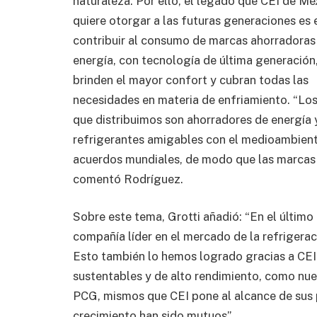
naturaleza. Por ello, el legado que CEI de Mé
quiere otorgar a las futuras generaciones es 
contribuir al consumo de marcas ahorradoras
energía, con tecnología de última generación
brinden el mayor confort y cubran todas las
necesidades en materia de enfriamiento. “Lo
que distribuimos son ahorradores de energía y
refrigerantes amigables con el medioambiente
acuerdos mundiales, de modo que las marcas 
comentó Rodríguez.
Sobre este tema, Grotti añadió: “En el últi
compañía líder en el mercado de la refrigera
Esto también lo hemos logrado gracias a CE
sustentables y de alto rendimiento, como nue
PCG, mismos que CEI pone al alcance de sus p
crecimiento han sido mutuos”.