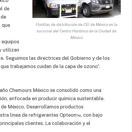
xico
el de
 de
, que
Flotillas de distribución de CEI de México en la
sucursal del Centro Histórico de la Ciudad de
México
s equipos
 utilizan
. Seguimos las directrices del Gobierno y de los
que trabajamos cuidan de la capa de ozono”,
mo año Chemours México se consolidó como una
ción, enfocada en producir química sustentable.
I de México. Desarrollamos productos
stra línea de refrigerantes Opteon™, con bajo
rincipales clientes. La colaboración y el