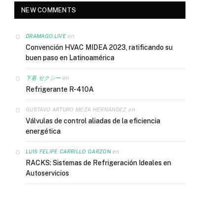
NEW COMMENTS
en
DRAMAGO.LIVE
Convención HVAC MIDEA 2023, ratificando su
buen paso en Latinoamérica
en
下着 セクシー
Refrigerante R-410A
en
GUSTAVO ARTURO MEZA HERNÁNDEZ
Válvulas de control aliadas de la eficiencia
energética
en
LUIS FELIPE CARRILLO GARZON
RACKS: Sistemas de Refrigeración Ideales en
Autoservicios