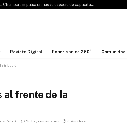
Hablemos de Frío: Chemours impulsa un nuevo espacio de capacitación para la industria HVAC&R
Revista Digital
Experiencias 360°
Comunidad
distribución
al frente de la
arzo 2020
No hay comentarios
6 Mins Read