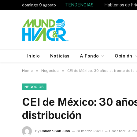
TENDENCIAS
domingo 9 agosto
Inicio
Noticias
A Fondo
Opinión
»
»
Home
Negocios
CEI de México: 30 años al frente de la 
NEGOCIOS
CEI de México: 30 años 
distribución
By
Danahé San Juan
31 marzo 2020
Updated:
31 m