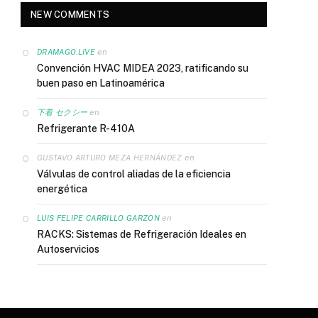
NEW COMMENTS
en
DRAMAGO.LIVE
Convención HVAC MIDEA 2023, ratificando su
buen paso en Latinoamérica
en
下着 セクシー
Refrigerante R-410A
en
GUSTAVO ARTURO MEZA HERNÁNDEZ
Válvulas de control aliadas de la eficiencia
energética
en
LUIS FELIPE CARRILLO GARZON
RACKS: Sistemas de Refrigeración Ideales en
Autoservicios