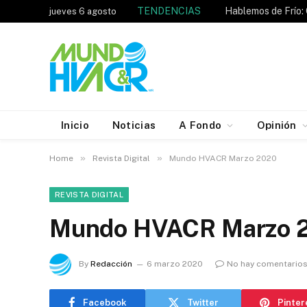
TENDENCIAS
jueves 6 agosto
Inicio
Noticias
A Fondo
Opinión
»
»
Home
Revista Digital
Mundo HVACR Marzo 2020
REVISTA DIGITAL
Mundo HVACR Marzo 
By
Redacción
6 marzo 2020
No hay comentario
Facebook
Twitter
Pinter