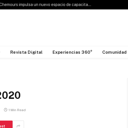
Hablemos de Frío: Chemours impulsa un nuevo espacio de capacitación para la industria HVAC&R
Revista Digital
Experiencias 360°
Comunidad
2020
s
1 Min Read
est