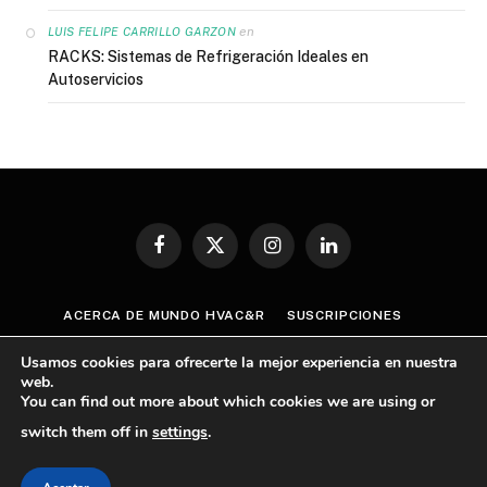
en
LUIS FELIPE CARRILLO GARZON
RACKS: Sistemas de Refrigeración Ideales en
Autoservicios
Facebook
X
Instagram
LinkedIn
(Twitter)
ACERCA DE MUNDO HVAC&R
SUSCRIPCIONES
CONTÁCTANOS
AVISO DE PRIVACIDAD
Usamos cookies para ofrecerte la mejor experiencia en nuestra
TÉRMINOS Y CONDICIONES
web.
You can find out more about which cookies we are using or
POLÍTICA GENERAL SOBRE CUMPLIMIENTO ANTICORRUPCIÓN
switch them off in
settings
.
© 2026 Mundo HVAC&R