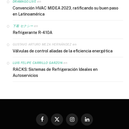
en
DRAMAGO.LIVE
Convención HVAC MIDEA 2023, ratificando su buen paso
en Latinoamérica
en
下着 セクシー
Refrigerante R-410A
en
GUSTAVO ARTURO MEZA HERNÁNDEZ
Válvulas de control aliadas de la eficiencia energética
en
LUIS FELIPE CARRILLO GARZON
RACKS: Sistemas de Refrigeración Ideales en
Autoservicios
Facebook
X
Instagram
LinkedIn
(Twitter)