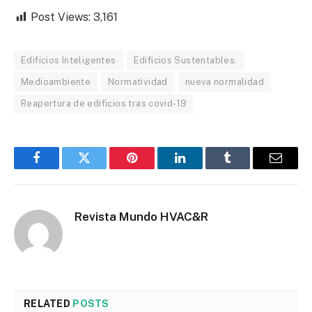
Post Views:
3,161
Edificios Inteligentes
Edificios Sustentables.
Medioambiente
Normatividad
nueva normalidad
Reapertura de edificios tras covid-19
Facebook
Twitter
Pinterest
LinkedIn
Tumblr
Email
Revista Mundo HVAC&R
RELATED
POSTS