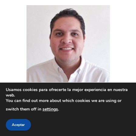
Usamos cookies para ofrecerte la mejor experiencia en nuestra
web.
Ing. Alan Roblero.
You can find out more about which cookies we are using or
Ingeniero Mecánico y en Sistemas Energéticos por la Universidad La
switch them off in
settings
.
Salle México, con una especialidad en Dirección Industrial.
Actualmente, se desempeña como Specifi- cation Leader en Owens
Corning Mexico.
Aceptar