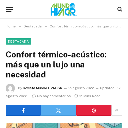
»
»
Home
Destacada
Confort térmico-acústico: más que un lujo una necesidad
DESTACADA
Confort térmico-acústico:
más que un lujo una
necesidad
By
Revista Mundo HVAC&R
15 agosto 2022
Updated:
17
agosto 2022
No hay comentarios
15 Mins Read