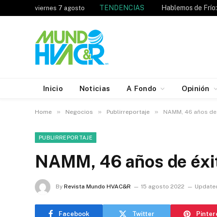
TENDENCIAS
viernes 7 agosto
Inicio
Noticias
A Fondo
Opinión
»
»
»
Home
Negocios
Publirreportaje
NAMM, 46 años de e
PUBLIRREPORTAJE
NAMM, 46 años de éxit
By
Revista Mundo HVAC&R
15 agosto 2022
Update
Facebook
Twitter
Pinter