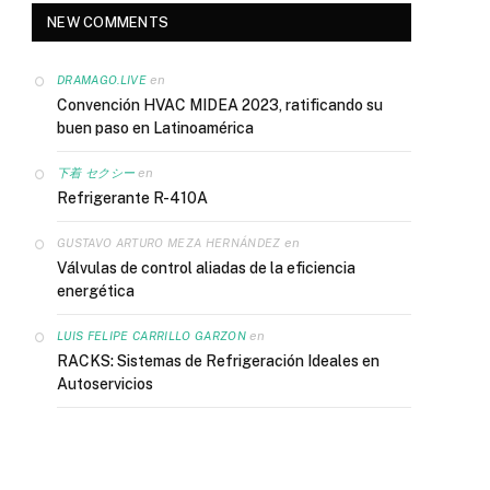
NEW COMMENTS
en
DRAMAGO.LIVE
Convención HVAC MIDEA 2023, ratificando su
buen paso en Latinoamérica
en
下着 セクシー
Refrigerante R-410A
en
GUSTAVO ARTURO MEZA HERNÁNDEZ
Válvulas de control aliadas de la eficiencia
energética
en
LUIS FELIPE CARRILLO GARZON
RACKS: Sistemas de Refrigeración Ideales en
Autoservicios