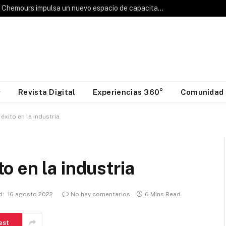
Hablemos de Frío: Chemours impulsa un nuevo espacio de capacitación para la industria HVAC&R
Revista Digital
Experiencias 360°
Comunidad
́xito en la industria
o en la industria
d:
16 agosto 2022
No hay comentarios
6 Mins Read
est