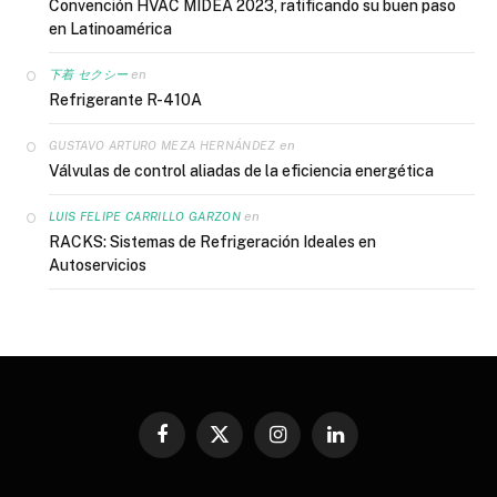
Convención HVAC MIDEA 2023, ratificando su buen paso
en Latinoamérica
en
下着 セクシー
Refrigerante R-410A
en
GUSTAVO ARTURO MEZA HERNÁNDEZ
Válvulas de control aliadas de la eficiencia energética
en
LUIS FELIPE CARRILLO GARZON
RACKS: Sistemas de Refrigeración Ideales en
Autoservicios
Facebook
X
Instagram
LinkedIn
(Twitter)