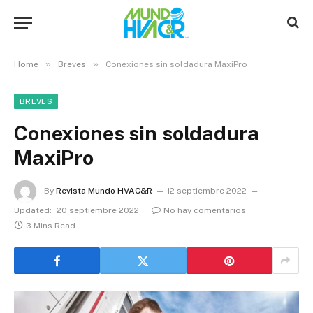
»
»
Home
Breves
Conexiones sin soldadura MaxiPro
BREVES
Conexiones sin soldadura
MaxiPro
By
Revista Mundo HVAC&R
12 septiembre 2022
Updated:
20 septiembre 2022
No hay comentarios
3 Mins Read