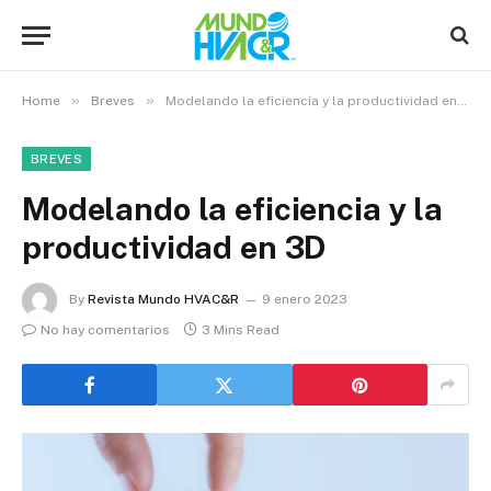
»
»
Home
Breves
Modelando la eficiencia y la productividad en 3D
BREVES
Modelando la eficiencia y la
productividad en 3D
By
Revista Mundo HVAC&R
9 enero 2023
No hay comentarios
3 Mins Read