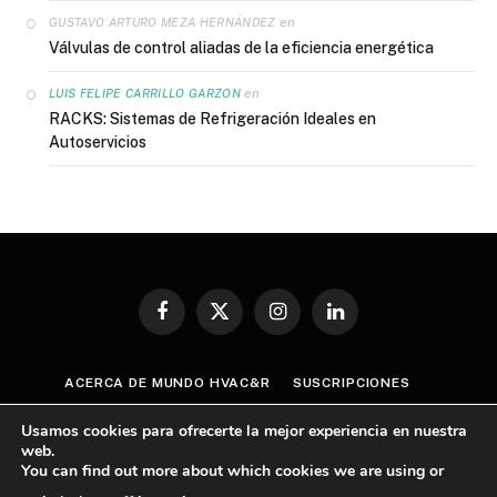
en
GUSTAVO ARTURO MEZA HERNÁNDEZ
Válvulas de control aliadas de la eficiencia energética
en
LUIS FELIPE CARRILLO GARZON
RACKS: Sistemas de Refrigeración Ideales en
Autoservicios
Facebook
X
Instagram
LinkedIn
(Twitter)
ACERCA DE MUNDO HVAC&R
SUSCRIPCIONES
CONTÁCTANOS
AVISO DE PRIVACIDAD
Usamos cookies para ofrecerte la mejor experiencia en nuestra
TÉRMINOS Y CONDICIONES
web.
You can find out more about which cookies we are using or
POLÍTICA GENERAL SOBRE CUMPLIMIENTO ANTICORRUPCIÓN