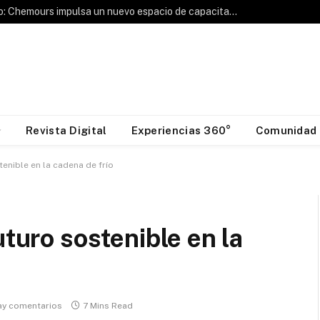
Hablemos de Frío: Chemours impulsa un nuevo espacio de capacitación para la industria HVAC&R
Revista Digital
Experiencias 360°
Comunidad
tenible en la cadena de frío
uturo sostenible en la
ay comentarios
7 Mins Read