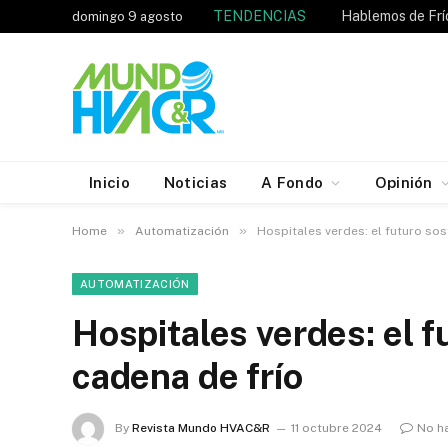
TENDENCIAS
domingo 9 agosto
Inicio
Noticias
A Fondo
Opinión
»
»
Home
Automatización
Hospitales verdes: el futuro sos
AUTOMATIZACIÓN
Hospitales verdes: el f
cadena de frío
By
Revista Mundo HVAC&R
11 octubre 2024
No h