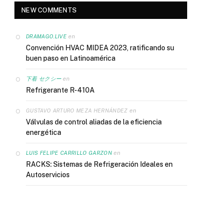
NEW COMMENTS
en
DRAMAGO.LIVE
Convención HVAC MIDEA 2023, ratificando su
buen paso en Latinoamérica
en
下着 セクシー
Refrigerante R-410A
en
GUSTAVO ARTURO MEZA HERNÁNDEZ
Válvulas de control aliadas de la eficiencia
energética
en
LUIS FELIPE CARRILLO GARZON
RACKS: Sistemas de Refrigeración Ideales en
Autoservicios