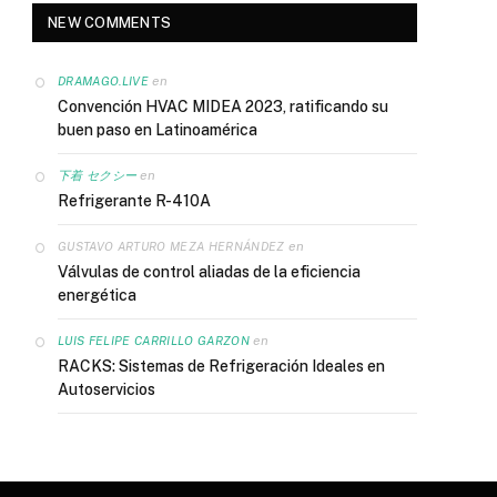
NEW COMMENTS
en
DRAMAGO.LIVE
Convención HVAC MIDEA 2023, ratificando su
buen paso en Latinoamérica
en
下着 セクシー
Refrigerante R-410A
en
GUSTAVO ARTURO MEZA HERNÁNDEZ
Válvulas de control aliadas de la eficiencia
energética
en
LUIS FELIPE CARRILLO GARZON
RACKS: Sistemas de Refrigeración Ideales en
Autoservicios