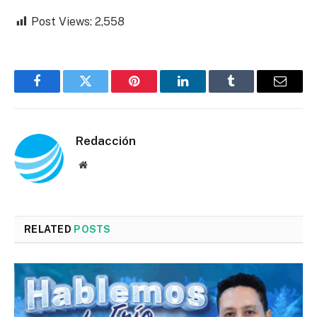
Post Views:
2,558
Facebook
Twitter
Pinterest
LinkedIn
Tumblr
Email
Redacción
Website
RELATED
POSTS