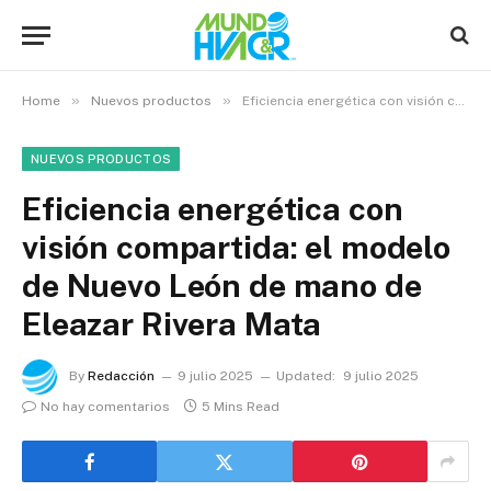
»
»
Home
Nuevos productos
Eficiencia energética con visión compartida: el modelo de Nuevo León de mano de Eleazar Rivera Mata
NUEVOS PRODUCTOS
Eficiencia energética con
visión compartida: el modelo
de Nuevo León de mano de
Eleazar Rivera Mata
By
Redacción
9 julio 2025
Updated:
9 julio 2025
No hay comentarios
5 Mins Read