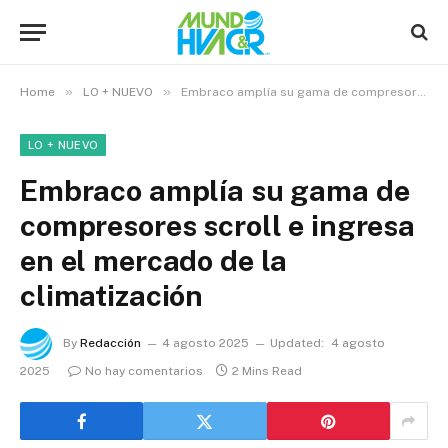
»
»
Home
LO + NUEVO
Embraco amplía su gama de compresores scroll e ingresa en el mercado de la climatización
LO + NUEVO
Embraco amplía su gama de
compresores scroll e ingresa
en el mercado de la
climatización
By
Redacción
4 agosto 2025
Updated:
4 agosto
2025
No hay comentarios
2 Mins Read