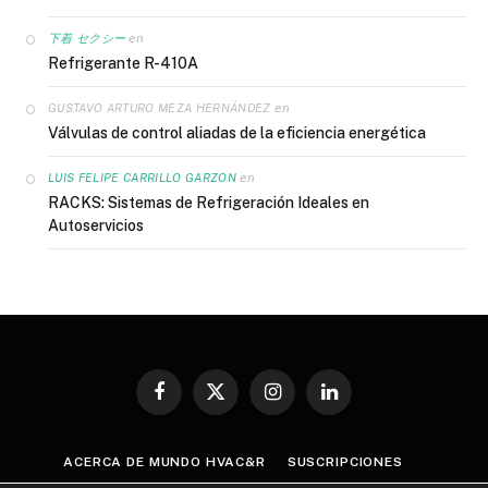
en
下着 セクシー
Refrigerante R-410A
en
GUSTAVO ARTURO MEZA HERNÁNDEZ
Válvulas de control aliadas de la eficiencia energética
en
LUIS FELIPE CARRILLO GARZON
RACKS: Sistemas de Refrigeración Ideales en
Autoservicios
Facebook
X
Instagram
LinkedIn
(Twitter)
ACERCA DE MUNDO HVAC&R
SUSCRIPCIONES