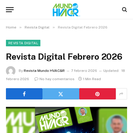
»
»
Home
Revista Digital
Revista Digital Febrero 2026
REVISTA DIGITAL
Revista Digital Febrero 2026
By
Revista Mundo HVAC&R
7 febrero 2026
Updated:
18
febrero 2026
No hay comentarios
1 Min Read