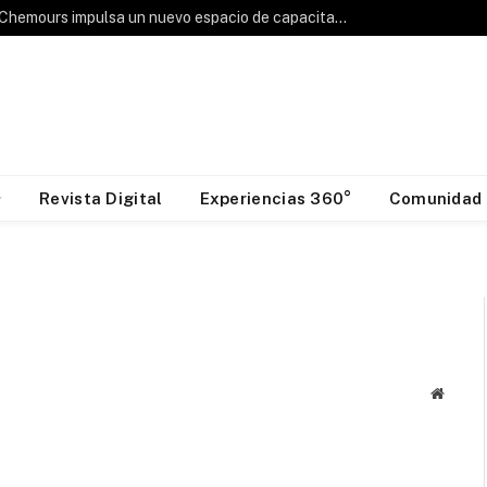
Hablemos de Frío: Chemours impulsa un nuevo espacio de capacitación para la industria HVAC&R
Revista Digital
Experiencias 360°
Comunidad
Websit