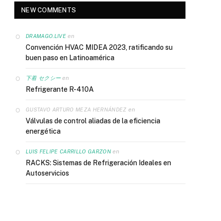
NEW COMMENTS
en
DRAMAGO.LIVE
Convención HVAC MIDEA 2023, ratificando su
buen paso en Latinoamérica
en
下着 セクシー
Refrigerante R-410A
en
GUSTAVO ARTURO MEZA HERNÁNDEZ
Válvulas de control aliadas de la eficiencia
energética
en
LUIS FELIPE CARRILLO GARZON
RACKS: Sistemas de Refrigeración Ideales en
Autoservicios