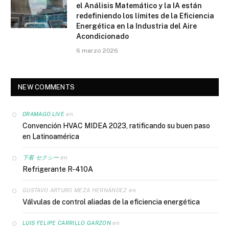
el Análisis Matemático y la IA están
redefiniendo los límites de la Eficiencia
Energética en la Industria del Aire
Acondicionado
6 marzo 2026
NEW COMMENTS
en
DRAMAGO.LIVE
Convención HVAC MIDEA 2023, ratificando su buen paso
en Latinoamérica
en
下着 セクシー
Refrigerante R-410A
en
GUSTAVO ARTURO MEZA HERNÁNDEZ
Válvulas de control aliadas de la eficiencia energética
en
LUIS FELIPE CARRILLO GARZON