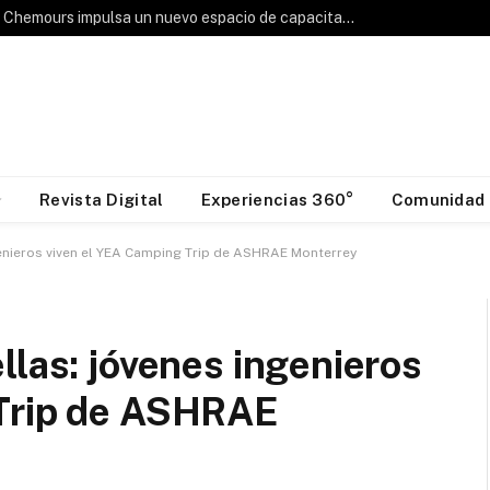
Hablemos de Frío: Chemours impulsa un nuevo espacio de capacitación para la industria HVAC&R
Revista Digital
Experiencias 360°
Comunidad
genieros viven el YEA Camping Trip de ASHRAE Monterrey
llas: jóvenes ingenieros
 Trip de ASHRAE