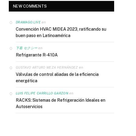
NEW COMMENTS
en
DRAMAGO.LIVE
Convención HVAC MIDEA 2023, ratificando su
buen paso en Latinoamérica
en
下着 セクシー
Refrigerante R-410A
en
GUSTAVO ARTURO MEZA HERNÁNDEZ
Válvulas de control aliadas de la eficiencia
energética
en
LUIS FELIPE CARRILLO GARZON
RACKS: Sistemas de Refrigeración Ideales en
Autoservicios