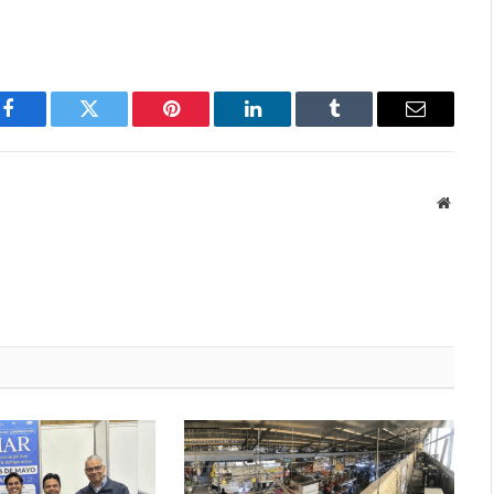
Facebook
Twitter
Pinterest
LinkedIn
Tumblr
Email
Websit