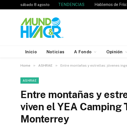
TENDENCIAS
sábado 8 agosto
Inicio
Noticias
A Fondo
Opinión
»
»
Home
ASHRAE
Entre montañas y estrellas: jóvenes in
ASHRAE
Entre montañas y estre
viven el YEA Camping
Monterrey