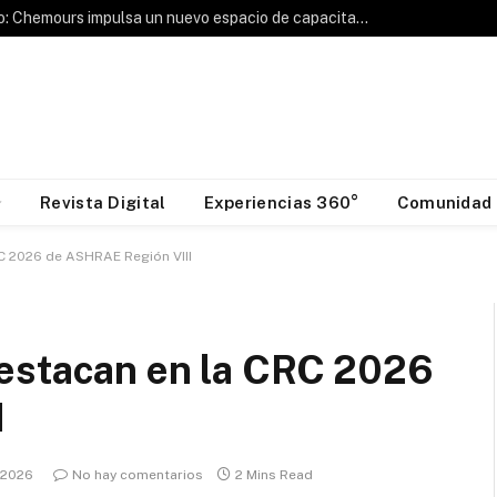
Hablemos de Frío: Chemours impulsa un nuevo espacio de capacitación para la industria HVAC&R
Revista Digital
Experiencias 360°
Comunidad
C 2026 de ASHRAE Región VIII
estacan en la CRC 2026
I
 2026
No hay comentarios
2 Mins Read