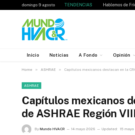
TENDENCIAS
domingo 9 agosto
Inicio
Noticias
A Fondo
Opinión
»
»
Home
ASHRAE
Capítulos mexicanos destacan en la CR
ASHRAE
Capítulos mexicanos d
de ASHRAE Región VII
By
Mundo HVACR
14 mayo 2026
Updated:
15 mayo