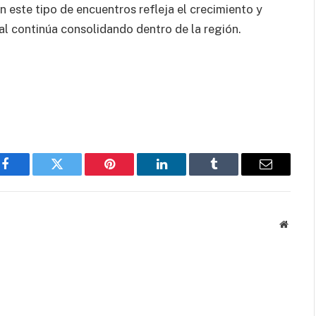
n este tipo de encuentros refleja el crecimiento y
l continúa consolidando dentro de la región.
Facebook
Twitter
Pinterest
LinkedIn
Tumblr
Email
Websit