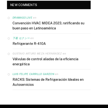
NEW COMMENTS
en
DRAMAGO.LIVE
Convención HVAC MIDEA 2023, ratificando su
buen paso en Latinoamérica
en
下着 セクシー
Refrigerante R-410A
en
GUSTAVO ARTURO MEZA HERNÁNDEZ
Válvulas de control aliadas de la eficiencia
energética
en
LUIS FELIPE CARRILLO GARZON
RACKS: Sistemas de Refrigeración Ideales en
Autoservicios