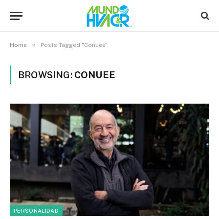
»
Home
Posts Tagged "Conuee"
BROWSING:
CONUEE
PERSONALIDAD