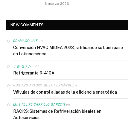
6 marzo 2026
NEW COMMENTS
en
DRAMAGO.LIVE
Convención HVAC MIDEA 2023, ratificando su buen paso
en Latinoamérica
en
下着 セクシー
Refrigerante R-410A
en
GUSTAVO ARTURO MEZA HERNÁNDEZ
Válvulas de control aliadas de la eficiencia energética
en
LUIS FELIPE CARRILLO GARZON
RACKS: Sistemas de Refrigeración Ideales en
Autoservicios