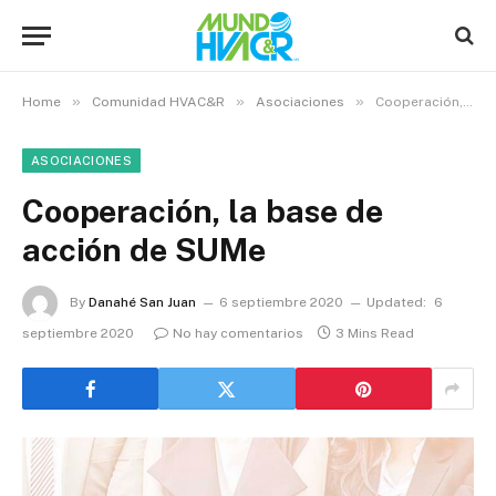
»
»
»
Home
Comunidad HVAC&R
Asociaciones
Cooperación, la base de acción de SUMe
ASOCIACIONES
Cooperación, la base de
acción de SUMe
By
Danahé San Juan
6 septiembre 2020
Updated:
6
septiembre 2020
No hay comentarios
3 Mins Read