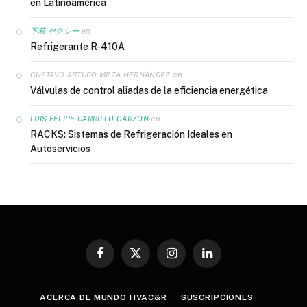
en Latinoamérica
en
下着 セクシー
Refrigerante R-410A
en
GUSTAVO ARTURO MEZA HERNÁNDEZ
Válvulas de control aliadas de la eficiencia energética
en
LUIS FELIPE CARRILLO GARZON
RACKS: Sistemas de Refrigeración Ideales en
Autoservicios
Facebook
X
Instagram
LinkedIn
(Twitter)
ACERCA DE MUNDO HVAC&R
SUSCRIPCIONES