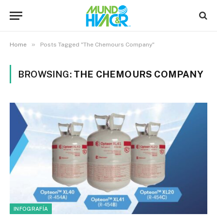
»
Home
Posts Tagged "The Chemours Company"
BROWSING:
THE CHEMOURS COMPANY
INFOGRAFÍA