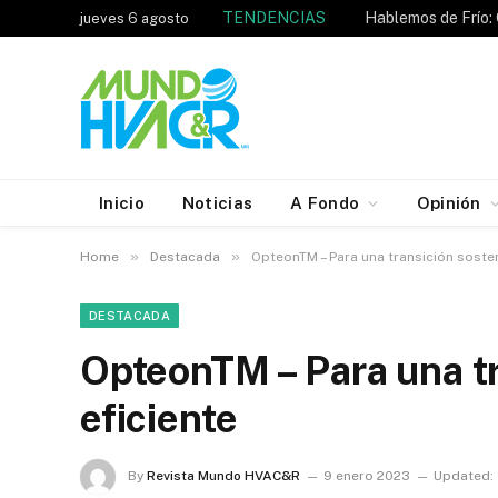
TENDENCIAS
jueves 6 agosto
Inicio
Noticias
A Fondo
Opinión
»
»
Home
Destacada
OpteonTM – Para una transición sosten
DESTACADA
OpteonTM – Para una tr
eficiente
By
Revista Mundo HVAC&R
9 enero 2023
Updated: