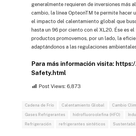
generalmente requieren de inversiones más al
cambio, la línea OpteonTM te permite hacer un
el impacto del calentamiento global que busc
hasta un 96 por ciento con el XL20. Ése es e
productos promovemos, por un lado, la eficienc
adaptándonos a las regulaciones ambientales 
Para más información visita: https
Safety.html
Post Views:
6,873
Cadena de Frío
Calentamiento Global
Cambio Clim
Gases Refrigerantes
hidrofluoroolefina (HFO)
Ind
Refrigeración
refrigerantes sintéticos
Sustentabil