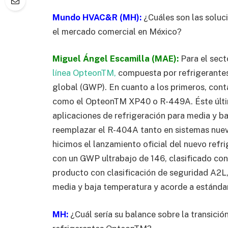
Mundo HVAC&R (MH):
¿Cuáles son las soluc
el mercado comercial en México?
Miguel Ángel Escamilla (MAE):
Para el sect
línea OpteonTM,
compuesta por refrigerantes 
global (GWP). En cuanto a los primeros, co
como el OpteonTM XP40 o R-449A. Éste últi
aplicaciones de refrigeración para media y b
reemplazar el R-404A tanto en sistemas nuev
hicimos el lanzamiento oficial del nuevo ref
con un GWP ultrabajo de 146, clasificado c
producto con clasificación de seguridad A2L
media y baja temperatura y acorde a estándar
MH:
¿Cuál sería su balance sobre la transició