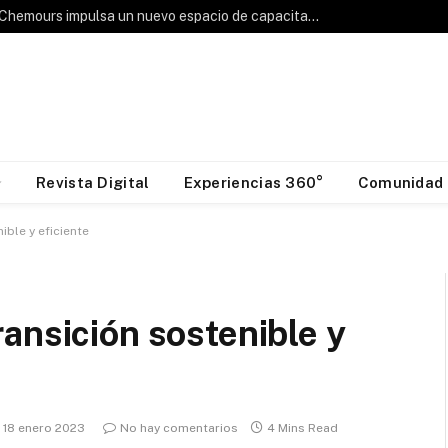
Hablemos de Frío: Chemours impulsa un nuevo espacio de capacitación para la industria HVAC&R
Revista Digital
Experiencias 360°
Comunidad
ible y eficiente
ansición sostenible y
18 enero 2023
No hay comentarios
4 Mins Read