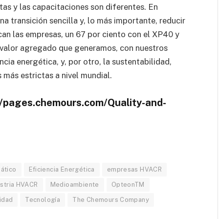
tas y las capacitaciones son diferentes. En
a transición sencilla y, lo más importante, reducir
an las empresas, un 67 por ciento con el XP40 y
l valor agregado que generamos, con nuestros
ia energética, y, por otro, la sustentabilidad,
más estrictas a nivel mundial.
://pages.chemours.com/Quality-and-
ático
Eficiencia Energética
empresas HVACR
ustria HVACR
Medioambiente
OpteonTM
idad
Tecnología
The Chemours Company