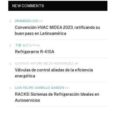
NEW COMMENTS
en
DRAMAGO.LIVE
Convención HVAC MIDEA 2023, ratificando su
buen paso en Latinoamérica
en
下着 セクシー
Refrigerante R-410A
en
GUSTAVO ARTURO MEZA HERNÁNDEZ
Válvulas de control aliadas de la eficiencia
energética
en
LUIS FELIPE CARRILLO GARZON
RACKS: Sistemas de Refrigeración Ideales en
Autoservicios