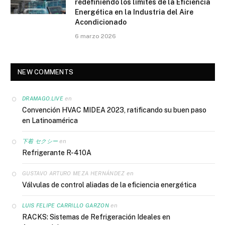
redefiniendo los límites de la Eficiencia
Energética en la Industria del Aire
Acondicionado
6 marzo 2026
NEW COMMENTS
en
DRAMAGO.LIVE
Convención HVAC MIDEA 2023, ratificando su buen paso
en Latinoamérica
en
下着 セクシー
Refrigerante R-410A
en
GUSTAVO ARTURO MEZA HERNÁNDEZ
Válvulas de control aliadas de la eficiencia energética
en
LUIS FELIPE CARRILLO GARZON
RACKS: Sistemas de Refrigeración Ideales en