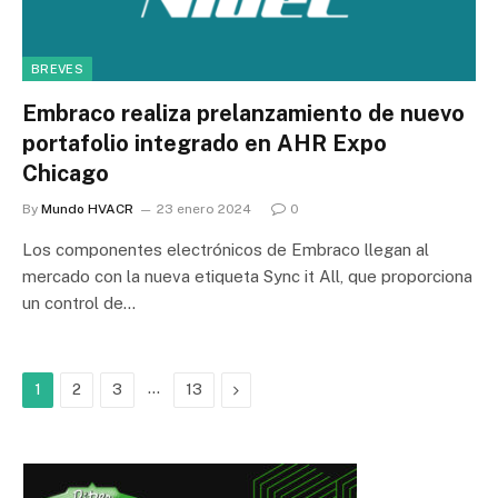
BREVES
Embraco realiza prelanzamiento de nuevo
portafolio integrado en AHR Expo
Chicago
By
Mundo HVACR
23 enero 2024
0
Los componentes electrónicos de Embraco llegan al
mercado con la nueva etiqueta Sync it All, que proporciona
un control de…
…
Next
1
2
3
13