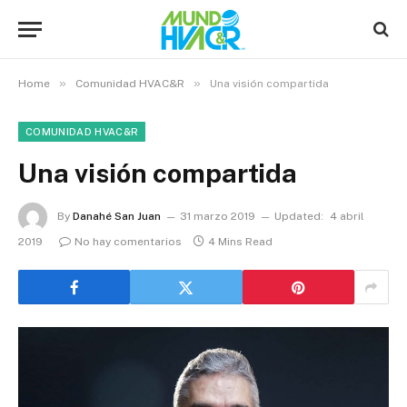
»
»
Home
Comunidad HVAC&R
Una visión compartida
COMUNIDAD HVAC&R
Una visión compartida
By
Danahé San Juan
31 marzo 2019
Updated:
4 abril
2019
No hay comentarios
4 Mins Read