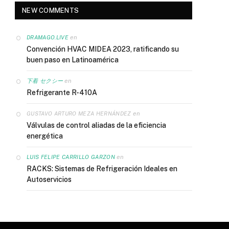
NEW COMMENTS
en
DRAMAGO.LIVE
Convención HVAC MIDEA 2023, ratificando su
buen paso en Latinoamérica
en
下着 セクシー
Refrigerante R-410A
en
GUSTAVO ARTURO MEZA HERNÁNDEZ
Válvulas de control aliadas de la eficiencia
energética
en
LUIS FELIPE CARRILLO GARZON
RACKS: Sistemas de Refrigeración Ideales en
Autoservicios