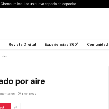
Hablemos de Frío: Chemours impulsa un nuevo espacio de capacitación para la industria HVAC&R
Revista Digital
Experiencias 360°
Comunidad
 aire
ado por aire
omentarios
1 Min Read
est