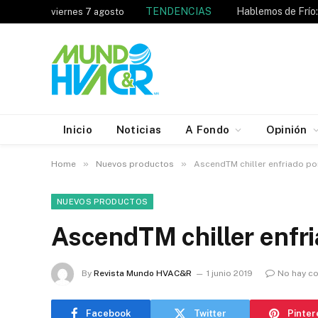
TENDENCIAS
viernes 7 agosto
Inicio
Noticias
A Fondo
Opinión
»
»
Home
Nuevos productos
AscendTM chiller enfriado por
NUEVOS PRODUCTOS
AscendTM chiller enfri
By
Revista Mundo HVAC&R
1 junio 2019
No hay c
Facebook
Twitter
Pinter