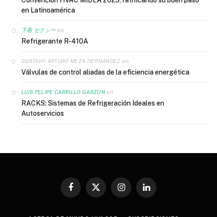
en Latinoamérica
en
下着 セクシー
Refrigerante R-410A
en
GUSTAVO ARTURO MEZA HERNÁNDEZ
Válvulas de control aliadas de la eficiencia energética
en
LUIS FELIPE CARRILLO GARZON
RACKS: Sistemas de Refrigeración Ideales en
Autoservicios
Facebook
X
Instagram
LinkedIn
(Twitter)