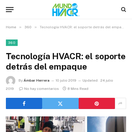
»
»
Home
360
Tecnología HVACR: el soporte detrás del empaque
360
Tecnología HVACR: el soporte
detrás del empaque
By
Ámbar Herrera
10 julio 2019
Updated:
24 julio
2019
No hay comentarios
8 Mins Read