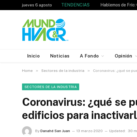
TENDENCIAS
jueves 6 agosto
Inicio
Noticias
A Fondo
Opinión
»
»
Home
Sectores de la industria
Coronavirus: ¿qué se pue
SECTORES DE LA INDUSTRIA
Coronavirus: ¿qué se p
edificios para inactivar
By
Danahé San Juan
13 marzo 2020
Updated:
30 m