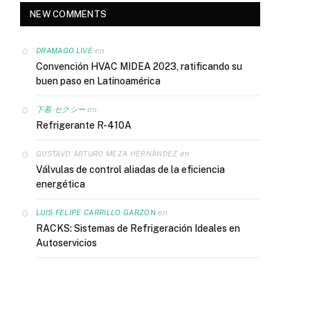
NEW COMMENTS
en
DRAMAGO.LIVE
Convención HVAC MIDEA 2023, ratificando su
buen paso en Latinoamérica
en
下着 セクシー
Refrigerante R-410A
en
GUSTAVO ARTURO MEZA HERNÁNDEZ
Válvulas de control aliadas de la eficiencia
energética
en
LUIS FELIPE CARRILLO GARZON
RACKS: Sistemas de Refrigeración Ideales en
Autoservicios