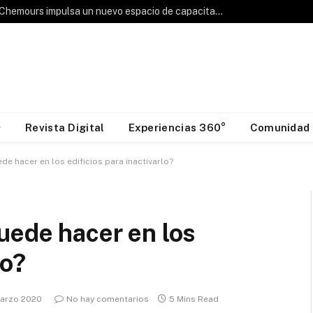
Hablemos de Frío: Chemours impulsa un nuevo espacio de capacitación para la industria HVAC&R
Revista Digital
Experiencias 360°
Comunidad
de hacer en los edificios para inactivarlo?
uede hacer en los
lo?
arzo 2020
No hay comentarios
5 Mins Read