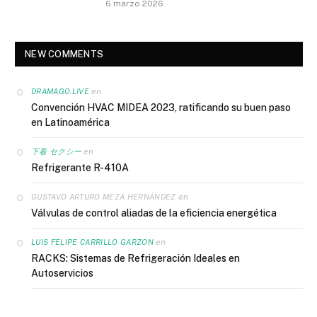
6 marzo 2026
NEW COMMENTS
en
DRAMAGO.LIVE
Convención HVAC MIDEA 2023, ratificando su buen paso
en Latinoamérica
en
下着 セクシー
Refrigerante R-410A
en
GUSTAVO ARTURO MEZA HERNÁNDEZ
Válvulas de control aliadas de la eficiencia energética
en
LUIS FELIPE CARRILLO GARZON
RACKS: Sistemas de Refrigeración Ideales en
Autoservicios