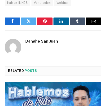
Halton-INNES
Ventilación
Webinar
Facebook
Twitter
Pinterest
LinkedIn
Tumblr
Email
Danahé San Juan
RELATED
POSTS