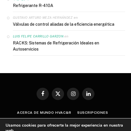
Refrigerante R-410A
en
GUSTAVO ARTURO MEZA HERNÁNDEZ
Válvulas de control aliadas de la eficiencia energética
en
LUIS FELIPE CARRILLO GARZON
RACKS: Sistemas de Refrigeración Ideales en
Autoservicios
Facebook
X
Instagram
LinkedIn
(Twitter)
ACERCA DE MUNDO HVAC&R
SUSCRIPCIONES
CONTÁCTANOS
AVISO DE PRIVACIDAD
Usamos cookies para ofrecerte la mejor experiencia en nuestra
TÉRMINOS Y CONDICIONES
web.