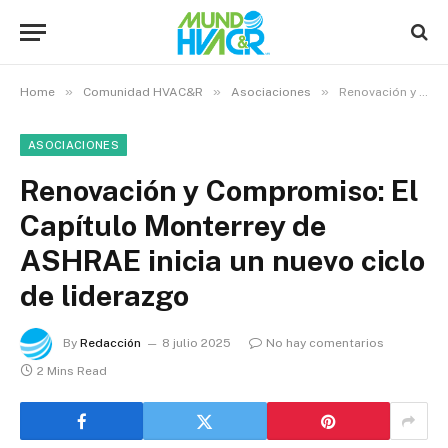
»
»
»
Home
Comunidad HVAC&R
Asociaciones
Renovación y Compromiso: El Capítulo Monterrey de ASHRAE inicia un nuevo ciclo de liderazgo
ASOCIACIONES
Renovación y Compromiso: El
Capítulo Monterrey de
ASHRAE inicia un nuevo ciclo
de liderazgo
By
Redacción
8 julio 2025
No hay comentarios
2 Mins Read